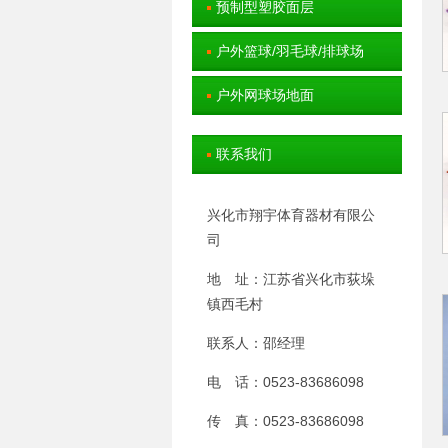
预制型塑胶面层
户外篮球/羽毛球/排球场
户外网球场地面
联系我们
兴化市翔宇体育器材有限公
司
地 址：江苏省兴化市荻垛
镇西毛村
联系人：邵经理
电 话：0523-83686098
传 真：0523-83686098