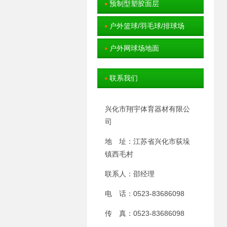
预制型塑胶面层
户外篮球/羽毛球/排球场
户外网球场地面
联系我们
兴化市翔宇体育器材有限公
司
地 址：江苏省兴化市荻垛
镇西毛村
联系人：邵经理
电 话：0523-83686098
传 真：0523-83686098