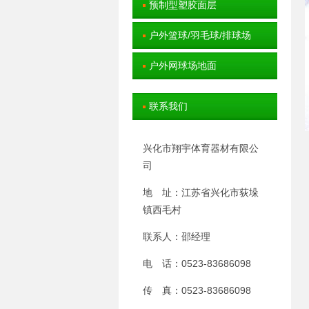
预制型塑胶面层
户外篮球/羽毛球/排球场
户外网球场地面
联系我们
兴化市翔宇体育器材有限公
司
地 址：江苏省兴化市荻垛
镇西毛村
联系人：邵经理
电 话：0523-83686098
传 真：0523-83686098